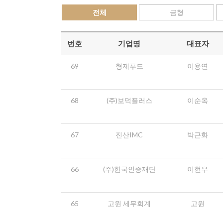
전체
금형
번호
기업명
대표자
69
형제푸드
이용연
68
(주)보덕플러스
이순옥
67
진산IMC
박근화
66
(주)한국인증재단
이현우
65
고원 세무회계
고원