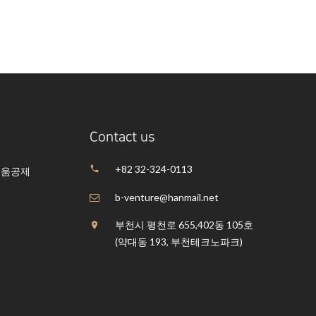
Contact us
+82 32-324-0113
채움공제
b-venture@hanmail.net
부천시 평천로 655,402동 105호
(약대동 193, 부천테크노파크)