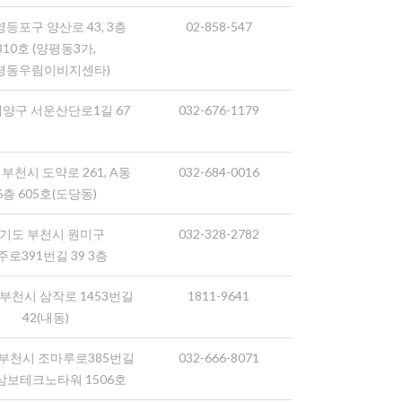
영등포구 양산로 43, 3층
02-858-547
310호 (양평동3가,
평동우림이비지센타)
계양구 서운산단로1길 67
032-676-1179
부천시 도약로 261, A동
032-684-0016
6층 605호(도당동)
기도 부천시 원미구
032-328-2782
주로391번길 39 3층
부천시 삼작로 1453번길
1811-9641
42(내동)
부천시 조마루로385번길
032-666-8071
, 삼보테크노타워 1506호