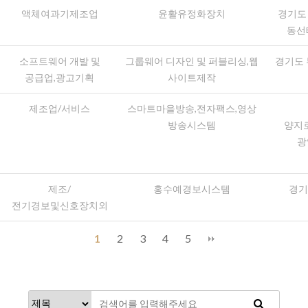
액체여과기제조업
윤활유정화장치
경기도 
동선
소프트웨어 개발 및
그룹웨어 디자인 및 퍼블리싱,웹
경기도 
공급업,광고기획
사이트제작
제조업/서비스
스마트마을방송,전자팩스,영상
방송시스템
양지로2
광
제조/
홍수예경보시스템
경기
전기경보및신호장치외
1
2
3
4
5