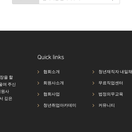
Quick links
협회소개
청년재직자 내일
장을 할
회원사소개
무료직업센터
울여 주신
임원사
협회사업
법정의무교육
서 깊은
청년취업아카데미
커뮤니티