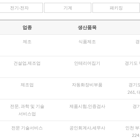
전기·전자
기계
패키징
업종
생산품목
제조
식품제조
경
건설업,제조업
인테리어집기
경기도 
제조업
자동화장비부품
경기도
261,
전문, 과학 및 기술
제품시험,인증검사
경기
서비스업
전문 기술서비스
공인회계사,세무사
인천 부
22