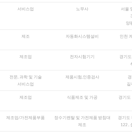
서비스업
노무사
서울 
양
제조
자동화시스템설비
인천 
제조업
전자시험기기
경기도 
전문, 과학 및 기술
제품시험,인증검사
경
서비스업
길
제조업
식품제조 및 가공
경기도 
제조업/가전제품부품
정수기렌탈 및 가전제품 받침대
경기도 
제조
122 