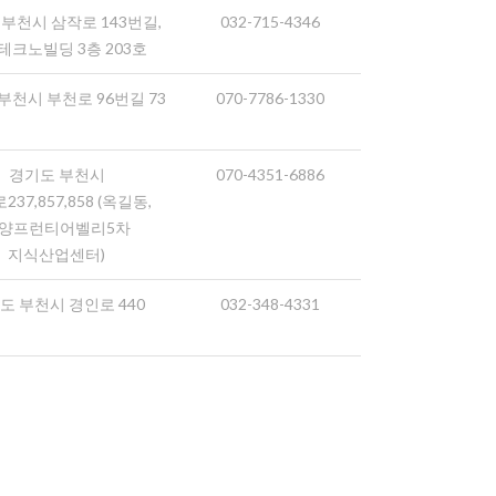
부천시 삼작로 143번길,
032-715-4346
테크노빌딩 3층 203호
부천시 부천로 96번길 73
070-7786-1330
경기도 부천시
070-4351-6886
37,857,858 (옥길동,
양프런티어벨리5차
지식산업센터)
도 부천시 경인로 440
032-348-4331