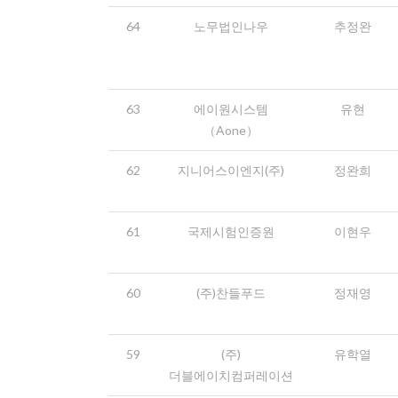
64
노무법인나우
추정완
63
에이원시스템
유현
（Aone）
62
지니어스이엔지(주)
정완희
61
국제시험인증원
이현우
60
(주)찬들푸드
정재영
59
(주)
유학열
더블에이치컴퍼레이션