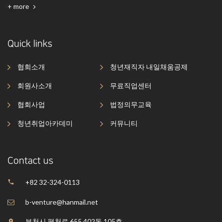
+ more
Quick links
협회소개
청년재직자 내일채움공제
회원사소개
무료직업센터
협회사업
법정의무교육
청년취업아카데미
커뮤니티
Contact us
+82 32-324-0113
b-venture@hanmail.net
부천시 평천로 655,402동 105호