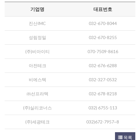
기업명
대표번호
진산IMC
032-670-8044
성림정밀
032-670-8255
(주)비아이티
070-7509-8616
아전테크
032-676-6288
비에스텍
032-327-0532
㈜선프라텍
032-678-8218
(주)실리코너스
032) 6755-113
(주)세광테크
032)672-7957~8
목록