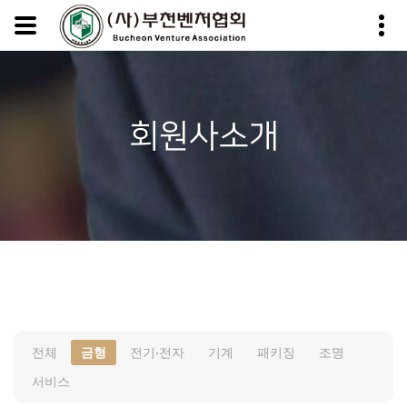
회원사소개
전체
금형
전기·전자
기계
패키징
조명
서비스