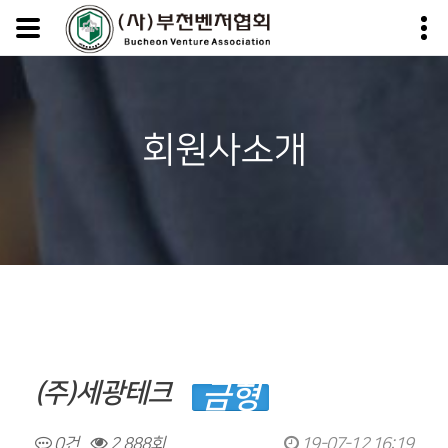
회원사소개
(주)세광테크
금형
0건
2,888회
19-07-12 16:19